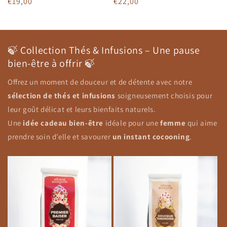
Prix
€19,00
Prix
€22,00
habituel
habituel
🍃 Collection Thés & Infusions – Une pause
bien-être à offrir 🍃
Offrez un moment de douceur et de détente avec notre
sélection de thés et infusions
soigneusement choisis pour
leur goût délicat et leurs bienfaits naturels.
Une
idée cadeau bien-être
idéale pour une
femme
qui aime
prendre soin d’elle et savourer
un instant cocooning
.