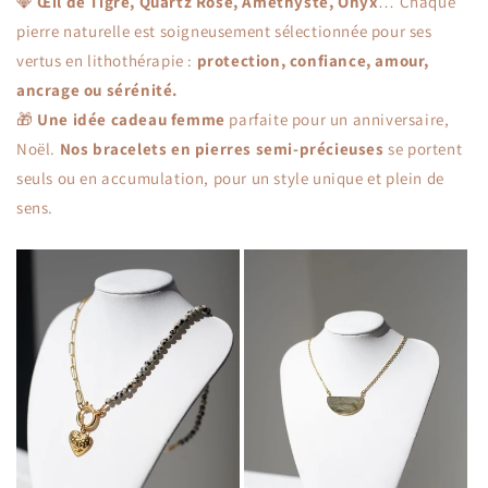
💎
Œil de Tigre, Quartz Rose, Améthyste, Onyx
… Chaque
pierre naturelle est soigneusement sélectionnée pour ses
vertus en lithothérapie :
protection, confiance, amour,
ancrage ou sérénité.
🎁
Une idée cadeau femme
parfaite pour un anniversaire,
Noël.
Nos bracelets en pierres
semi-précieuses
se portent
seuls ou en accumulation, pour un style unique et plein de
sens.