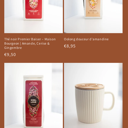
Thé noir Premier Baiser – Maison
Oolong douceur d'amandine
Bourgeon | Amande, Cerise &
Prix
€8,95
Gingembre
habituel
Prix
€9,50
habituel