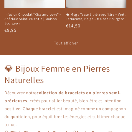
Infusion Chocolat “Kiss and Love” –
🫖 Mug / Tasse à thé avec filtre – Vert,
Spéciale Saint-Valentin | Maison
Terracotta, Beige – Maison Bourgeon
Bourgeon
Prix
€14,50
Prix
€9,95
habituel
habituel
Tout afficher
💎 Bijoux Femme en Pierres
Naturelles
Découvrez notre
collection de bracelets en pierres semi-
précieuses
, créés pour allier beauté, bien-être et intention
positive. Chaque bracelet est imaginé comme un compagnon
du quotidien, pour équilibrer les énergies et sublimer chaque
tenue.