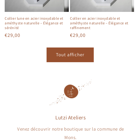
Collier lune en acier inoxydable et
Collier en acier inoxydable et
améthyste naturelle – Élégance et
améthyste naturelle – Élégance et
sérénité
raffinement
Prix
€29,00
Prix
€29,00
habituel
habituel
Tout afficher
Lutzi Ateliers
Venez découvrir notre boutique sur la commune de
Mons.