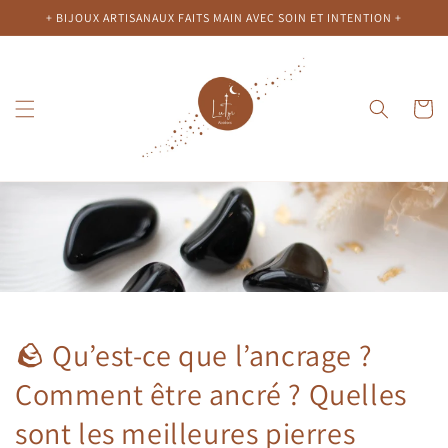
et
+ BIJOUX ARTISANAUX FAITS MAIN AVEC SOIN ET INTENTION +
passer
au
contenu
Panier
🪨 Qu’est-ce que l’ancrage ?
Comment être ancré ? Quelles
sont les meilleures pierres