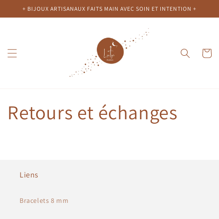
et
+ BIJOUX ARTISANAUX FAITS MAIN AVEC SOIN ET INTENTION +
passer
au
contenu
Panier
Retours et échanges
Liens
Bracelets 8 mm