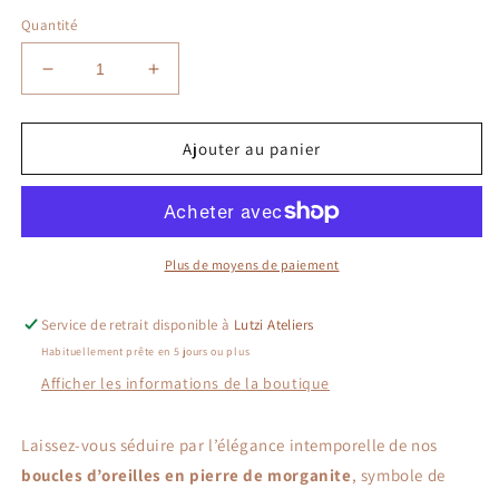
Quantité
Réduire
Augmenter
la
la
quantité
quantité
de
de
Ajouter au panier
🌸
🌸
Boucles
Boucles
d’oreilles
d’oreilles
en
en
pierre
pierre
Plus de moyens de paiement
de
de
Morganite
Morganite
Service de retrait disponible à
Lutzi Ateliers
–
–
Habituellement prête en 5 jours ou plus
Douceur
Douceur
&amp;
&amp;
Afficher les informations de la boutique
Élégance
Élégance
Laissez-vous séduire par l’élégance intemporelle de nos
boucles d’oreilles en pierre de morganite
, symbole de