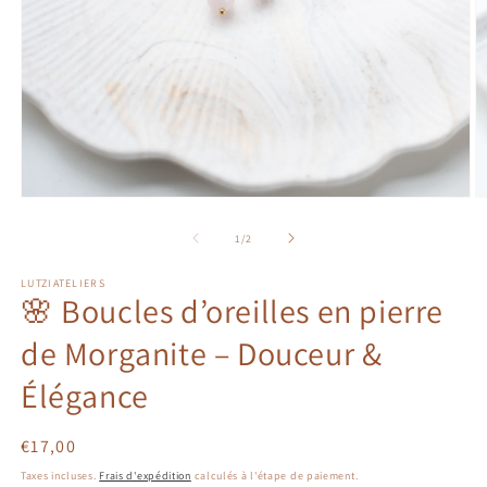
Ouvrir
Ou
le
le
média
m
de
1
/
2
1
2
dans
d
LUTZIATELIERS
une
u
🌸 Boucles d’oreilles en pierre
fenêtre
fe
modale
m
de Morganite – Douceur &
Élégance
Prix
€17,00
habituel
Taxes incluses.
Frais d'expédition
calculés à l'étape de paiement.