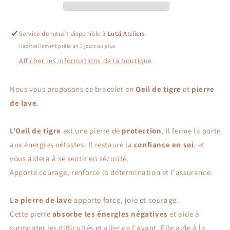
et
et
pierre
pierre
de
de
Service de retrait disponible à
Lutzi Ateliers
lave
lave
Habituellement prête en 5 jours ou plus
Afficher les informations de la boutique
Nous vous proposons ce bracelet en
Oeil de tigre
et
pierre
de lave
.
L'Oeil de tigre
est une pierre de
protection
, il ferme la porte
aux énergies néfastes. Il restaure la
confiance en soi
, et
vous aidera à se sentir en sécurité.
Apporte courage, renforce la détermination et l'assurance.
La pierre de lave
apporte force, joie et courage.
Cette pierre
absorbe les énergies négatives
et aide à
surmonter les difficultés et aller de l'avant. Elle aide à la