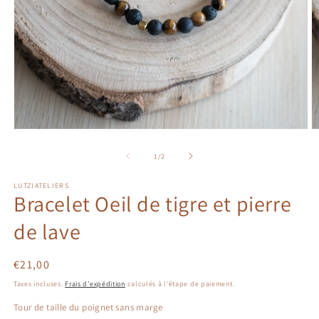
Ouvrir
Ou
le
le
média
m
de
1
/
2
1
2
dans
d
LUTZIATELIERS
une
u
Bracelet Oeil de tigre et pierre
fenêtre
fe
modale
m
de lave
Prix
€21,00
habituel
Taxes incluses.
Frais d'expédition
calculés à l'étape de paiement.
Tour de taille du poignet sans marge