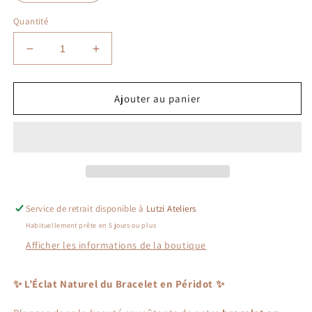
Quantité
Réduire
Augmenter
la
la
quantité
quantité
de
de
Ajouter au panier
Bracelet
Bracelet
Péridot
Péridot
Service de retrait disponible à
Lutzi Ateliers
Habituellement prête en 5 jours ou plus
Afficher les informations de la boutique
✨ L’Éclat Naturel du Bracelet en Péridot ✨