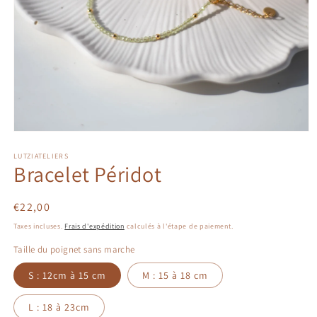
Ouvrir
le
LUTZIATELIERS
média
Bracelet Péridot
1
dans
une
fenêtre
Prix
€22,00
modale
habituel
Taxes incluses.
Frais d'expédition
calculés à l'étape de paiement.
Taille du poignet sans marche
S : 12cm à 15 cm
M : 15 à 18 cm
L : 18 à 23cm