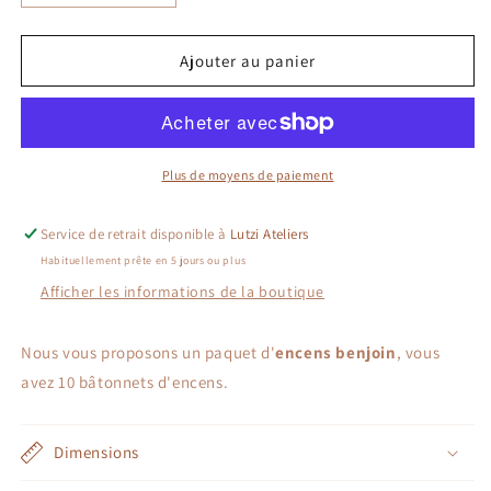
la
la
quantité
quantité
de
de
Ajouter au panier
Encens
Encens
Benjoin
Benjoin
Plus de moyens de paiement
Service de retrait disponible à
Lutzi Ateliers
Habituellement prête en 5 jours ou plus
Afficher les informations de la boutique
Nous vous proposons un paquet d'
encens benjoin
, vous
avez 10 bâtonnets d'encens.
Dimensions