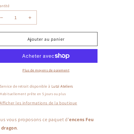
ntité
Réduire
Augmenter
la
la
quantité
quantité
de
de
Ajouter au panier
Encens
Encens
Feu
Feu
du
du
dragon
dragon
Plus de moyens de paiement
Service de retrait disponible à
Lutzi Ateliers
Habituellement prête en 5 jours ou plus
Afficher les informations de la boutique
us vous proposons ce paquet d'
encens Feu
 dragon
.