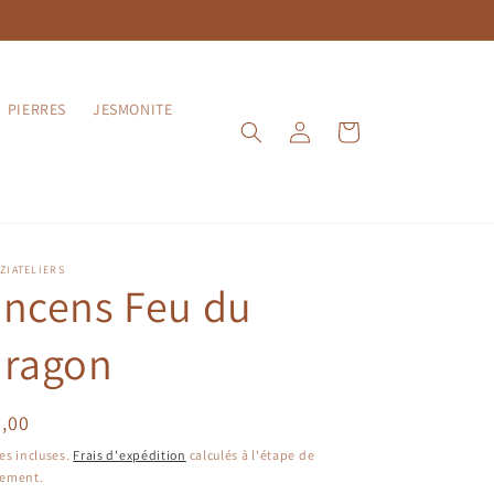
PIERRES
JESMONITE
Connexion
Panier
ZIATELIERS
Encens Feu du
dragon
ix
,00
bituel
es incluses.
Frais d'expédition
calculés à l'étape de
iement.